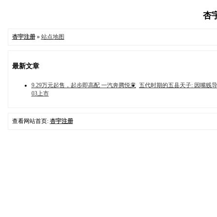
杏宇
杏宇注册
»
站点地图
最新文章
9.29万元起售，起步即高配 一汽奔腾悦意
五代时期的五县天子: 因嘴贱
03上市
查看网站首页:
杏宇注册